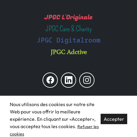
JPGC L'Originale
JPGC Care & Charity
JPGC Digitalroom
JPGC Adctive
© JPGC 2022 - Tous droits réservés
Nous utilisons des cookies sur notre site
Web pour vous offrir la meilleure
Conditions Générales de Vente
expérience. En cliquant sur «Accepter»,
Accepter
Mentions Légales
vous acceptez tous les cookies.
Refuser les
cookies